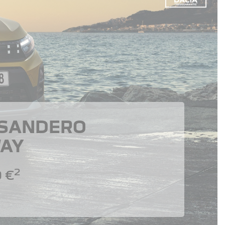
 SANDERO
AY
2
 €