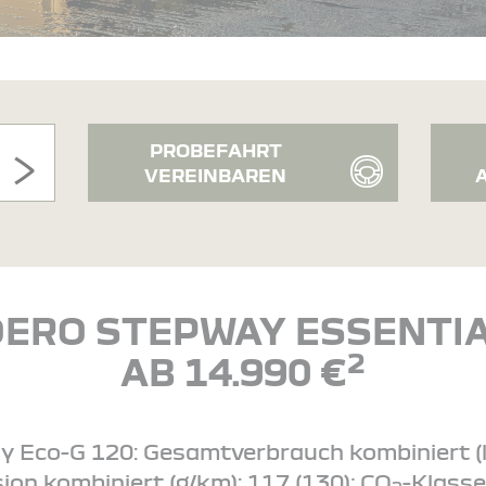
PROBEFAHRT
VEREINBAREN
ERO STEPWAY ESSENTIA
2
AB 14.990 €
Eco-G 120: Gesamtverbrauch kombiniert (l/1
ion kombiniert (g/km): 117 (130); CO
-Klasse