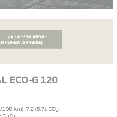
JETZT
+49 3943 -
ANRUFEN:
9449001
L ECO-G 120
00 km): 7,2 (5,7); CO
-
2
: D (D)