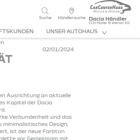
Suche
Händlersuche
Dacia Händler
CCH Müller & Werian KG
FTSKUNDEN
UNSER AUTOHAUS
02/01/2024
ÄT
uen Ausrichtung an aktuelle
es Kapitel der Dacia
rd.
arke Verbundenheit und das
 minimalistisches Design,
ert, ist der neue Farbton
alette vor. Gemeinsam mit