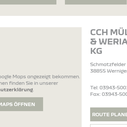
CCH MÜ
& WERI
KG
Schmatzfelder 
38855 Wernige
 Google Maps angezeigt bekommen.
en finden Sie in unserer
Tel: 03943-50
utzerklärung
.
Fax: 03943-50
MAPS ÖFFNEN
ROUTE PLAN