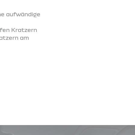
hne aufwändige
efen Kratzern
ratzern am